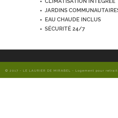
CLIMATISATION INTÉGRÉE
(450) 412-0715
Le Laurier de M
complexe locati
info@lelaurierdemirabel.ca
JARDINS COMMUNAUTAIRE
actifs. Des ap
www.lelaurierdemirabel.ca
EAU CHAUDE INCLUS
uniques pour d
8770 Rue Magloire Lavallée
SÉCURITÉ 24/7
quête d’un lieu 
Mirabel, St-Canut, QC, J7N
Des logements 
1C2
Mirabel, secteu
Laurentides.
© 2017 - LE LAURIER DE MIRABEL - Logement pour retraité