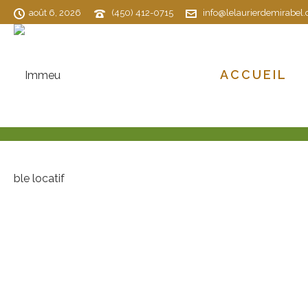
août 6, 2026
(450) 412-0715
info@lelaurierdemirabel.
ACCUEIL